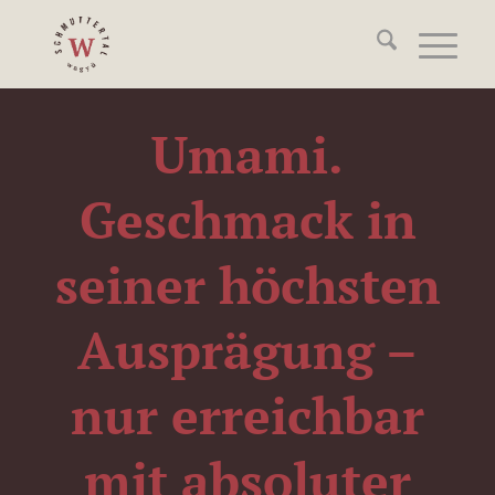
Umami.
Geschmack in
seiner höchsten
Ausprägung –
nur erreichbar
mit absoluter