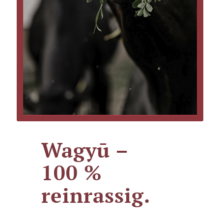
Wagyū –
100 %
reinrassig.