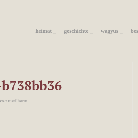
heimat _
geschichte _
wagyus _
bes
o-b738bb36
von
mwilharm